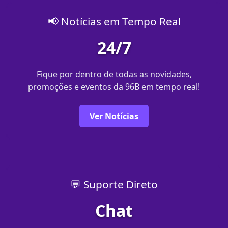
📢 Notícias em Tempo Real
24/7
Fique por dentro de todas as novidades,
promoções e eventos da 96B em tempo real!
Ver Notícias
💬 Suporte Direto
Chat