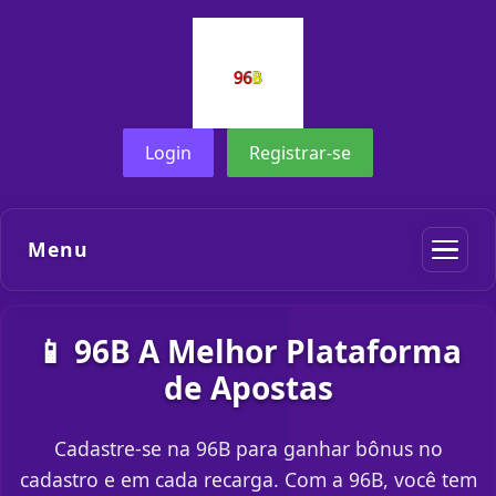
Login
Registrar-se
Menu
📱 96B A Melhor Plataforma
de Apostas
Cadastre-se na 96B para ganhar bônus no
cadastro e em cada recarga. Com a 96B, você tem