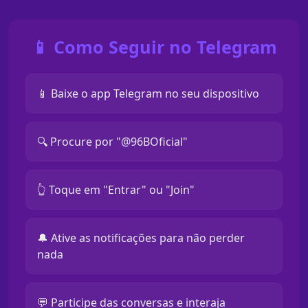
📱 Como Seguir no Telegram
📱 Baixe o app Telegram no seu dispositivo
🔍 Procure por "@96BOficial"
👆 Toque em "Entrar" ou "Join"
🔔 Ative as notificações para não perder
nada
💬 Participe das conversas e interaja