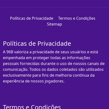
Políticas de Privacidade
Termos e Condições
Sitemap
Políticas de Privacidade
A 96B valoriza a privacidade de seus usuários e está
empenhada em proteger todas as informações
pessoais fornecidas durante o uso de nossos canais de
comunicação. Todos os dados coletados são utilizados
exclusivamente para fins de melhoria contínua da
experiência de nossos jogadores.
Termos e Condições