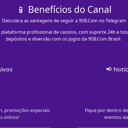
📱 Benefícios do Canal
Descubra as vantagens de seguir a 95B.Com no Telegram
plataforma profissional de cassino, com suporte 24h e tota
depósitos e diversão com os jogos da 95B.Com Brasil .
sivos
📢 Notí
m, promoções especiais
Fique por dentro d
s únicos!
eventos da