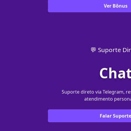
Ver Bônus
💬 Suporte Di
Cha
Suporte direto via Telegram, r
atendimento persona
Falar Suport