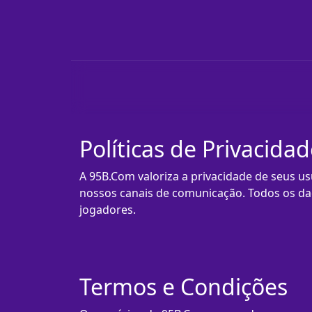
Políticas de Privacida
A 95B.Com valoriza a privacidade de seus u
nossos canais de comunicação. Todos os dad
jogadores.
Termos e Condições