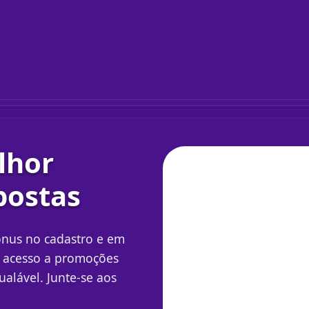
lhor
postas
ônus no cadastro e em
m acesso a promoções
ualável. Junte-se aos