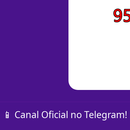
📱 Canal Oficial no Telegram!