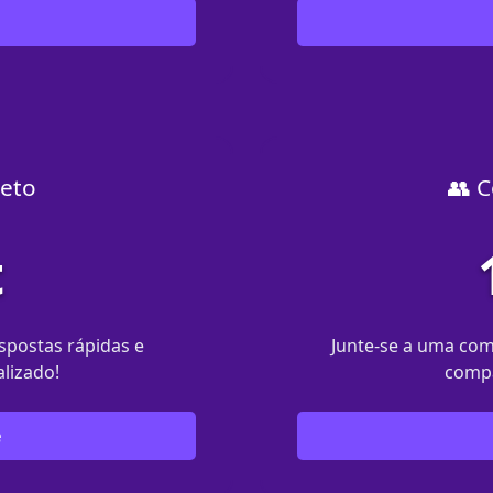
reto
👥 
t
espostas rápidas e
Junte-se a uma com
lizado!
compa
e