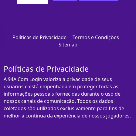
Políticas de Privacidade
Termos e Condições
Sitemap
Políticas de Privacidade
A 94A Com Login valoriza a privacidade de seus
usuários e está empenhada em proteger todas as
informações pessoais fornecidas durante o uso de
nossos canais de comunicação. Todos os dados
coletados são utilizados exclusivamente para fins de
melhoria contínua da experiência de nossos jogadores.