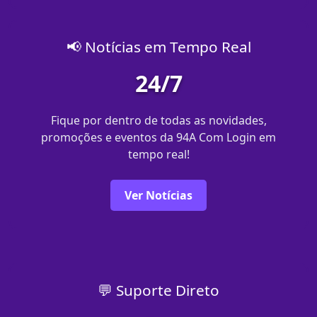
📢 Notícias em Tempo Real
24/7
Fique por dentro de todas as novidades,
promoções e eventos da 94A Com Login em
tempo real!
Ver Notícias
💬 Suporte Direto