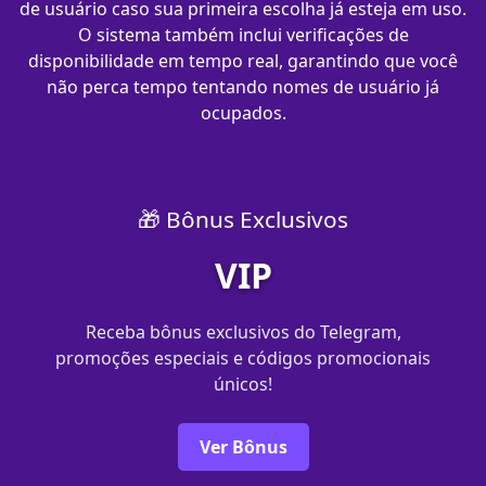
de usuário caso sua primeira escolha já esteja em uso.
O sistema também inclui verificações de
disponibilidade em tempo real, garantindo que você
não perca tempo tentando nomes de usuário já
ocupados.
🎁 Bônus Exclusivos
VIP
Receba bônus exclusivos do Telegram,
promoções especiais e códigos promocionais
únicos!
Ver Bônus