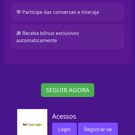
💬 Participe das conversas e interaja
🎁 Receba bônus exclusivos
automaticamente
SEGUIR AGORA
Acessos
Login
Registrar-se