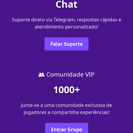
Chat
Suporte direto via Telegram, respostas rápidas e
atendimento personalizado!
Falar Suporte
👥 Comunidade VIP
1000+
Junte-se a uma comunidade exclusiva de
jogadores e compartilhe experiências!
Entrar Grupo