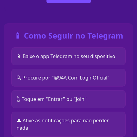
📱 Como Seguir no Telegram
📱 Baixe o app Telegram no seu dispositivo
🔍 Procure por "@94A Com LoginOficial"
👆 Toque em "Entrar" ou "Join"
🔔 Ative as notificações para não perder
nada