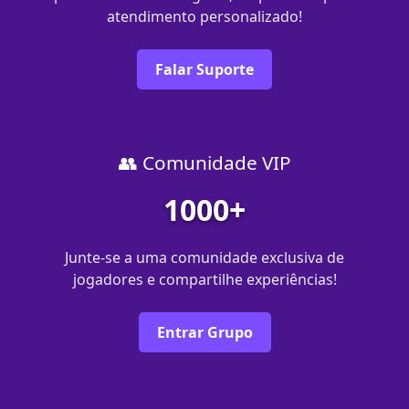
atendimento personalizado!
Falar Suporte
👥 Comunidade VIP
1000+
Junte-se a uma comunidade exclusiva de
jogadores e compartilhe experiências!
Entrar Grupo