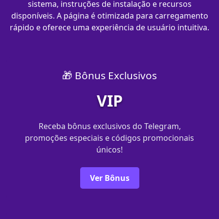
sistema, instruções de instalação e recursos
disponíveis. A página é otimizada para carregamento
rápido e oferece uma experiência de usuário intuitiva.
🎁 Bônus Exclusivos
VIP
Receba bônus exclusivos do Telegram,
promoções especiais e códigos promocionais
únicos!
Ver Bônus