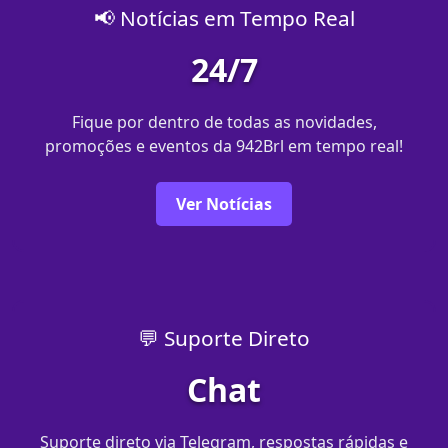
📢 Notícias em Tempo Real
24/7
Fique por dentro de todas as novidades,
promoções e eventos da 942Brl em tempo real!
Ver Notícias
💬 Suporte Direto
Chat
Suporte direto via Telegram, respostas rápidas e