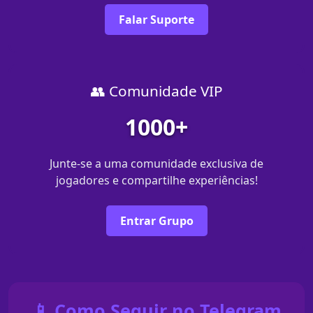
Falar Suporte
👥 Comunidade VIP
1000+
Junte-se a uma comunidade exclusiva de
jogadores e compartilhe experiências!
Entrar Grupo
📱 Como Seguir no Telegram