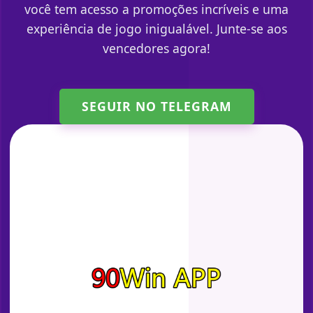
você tem acesso a promoções incríveis e uma
experiência de jogo inigualável. Junte-se aos
vencedores agora!
SEGUIR NO TELEGRAM