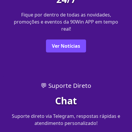
Fique por dentro de todas as novidades,
promoções e eventos da 90Win APP em tempo
real!
Ver Notícias
💬 Suporte Direto
Chat
Suporte direto via Telegram, respostas rápidas e
atendimento personalizado!