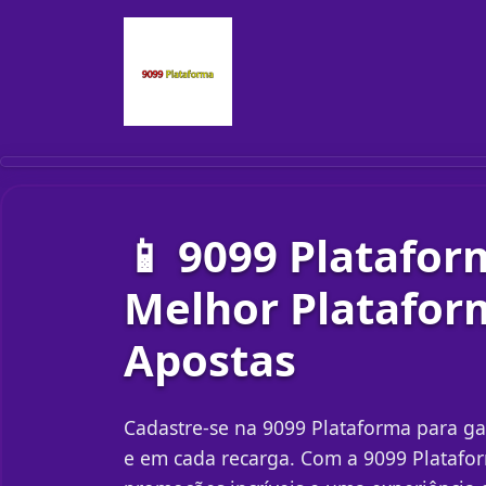
📱 9099 Platafor
Melhor Platafor
Apostas
Cadastre-se na 9099 Plataforma para g
e em cada recarga. Com a 9099 Platafor