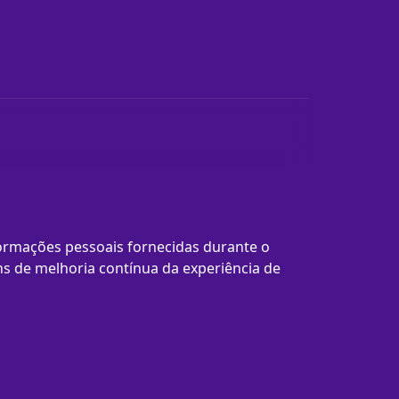
formações pessoais fornecidas durante o
ns de melhoria contínua da experiência de