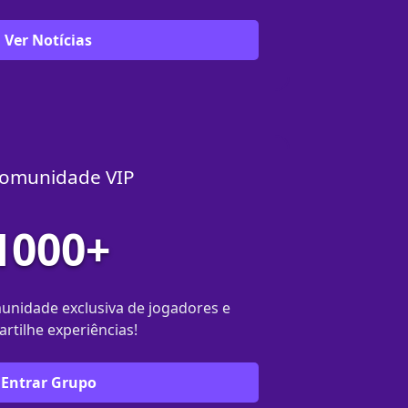
Ver Notícias
Comunidade VIP
1000+
unidade exclusiva de jogadores e
rtilhe experiências!
Entrar Grupo