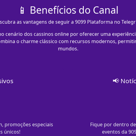
📱 Benefícios do Canal
scubra as vantagens de seguir a 9099 Plataforma no Teleg
o cenário dos cassinos online por oferecer uma experiênc
 combina o charme clássico com recursos modernos, permiti
mundos.
sivos
📢 Notí
m, promoções especiais
Fique por dentro d
s únicos!
eventos da 90