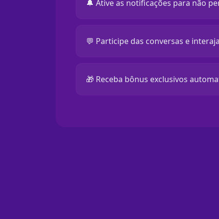
🔔 Ative as notificações para não p
💬 Participe das conversas e interaj
🎁 Receba bônus exclusivos autom