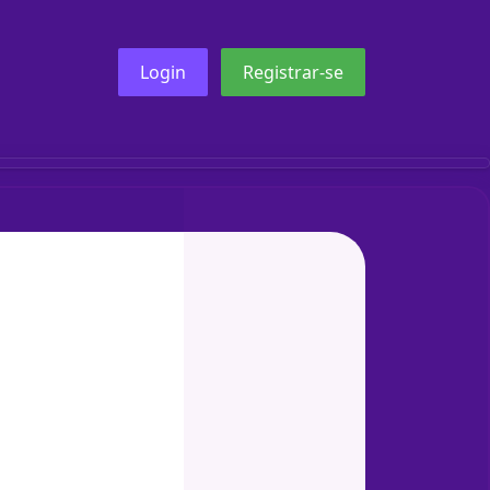
Login
Registrar-se