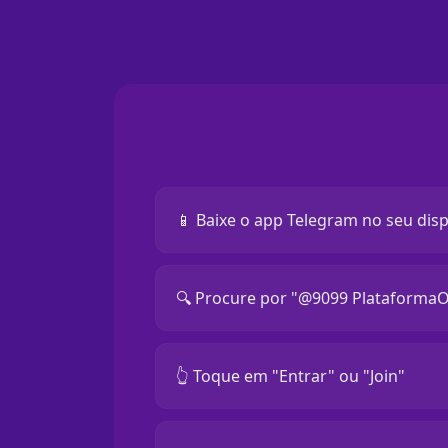
📱 Baixe o app Telegram no seu disp
🔍 Procure por "@9099 PlataformaOf
👆 Toque em "Entrar" ou "Join"