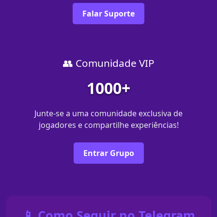
Falar Suporte
👥 Comunidade VIP
1000+
Junte-se a uma comunidade exclusiva de
jogadores e compartilhe experiências!
Entrar Grupo
📱 Como Seguir no Telegram