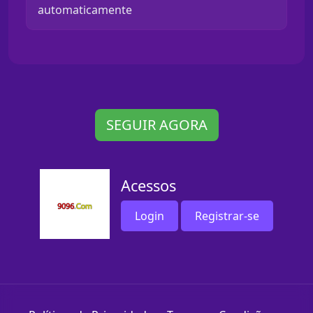
automaticamente
SEGUIR AGORA
Acessos
Login
Registrar-se