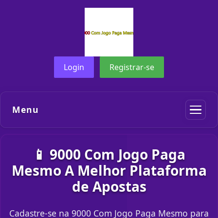
Login
Registrar-se
Menu
📱 9000 Com Jogo Paga
Mesmo A Melhor Plataforma
de Apostas
Cadastre-se na 9000 Com Jogo Paga Mesmo para