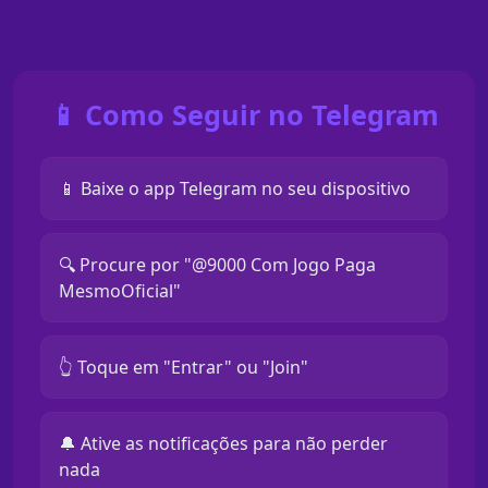
📱 Como Seguir no Telegram
📱 Baixe o app Telegram no seu dispositivo
🔍 Procure por "@9000 Com Jogo Paga
MesmoOficial"
👆 Toque em "Entrar" ou "Join"
🔔 Ative as notificações para não perder
nada