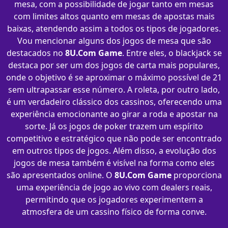
mesa, com a possibilidade de jogar tanto em mesas
com limites altos quanto em mesas de apostas mais
baixas, atendendo assim a todos os tipos de jogadores.
Vou mencionar alguns dos jogos de mesa que são
destacados no
8U.Com Game
. Entre eles, o blackjack se
destaca por ser um dos jogos de carta mais populares,
onde o objetivo é se aproximar o máximo possível de 21
sem ultrapassar esse número. A roleta, por outro lado,
é um verdadeiro clássico dos cassinos, oferecendo uma
experiência emocionante ao girar a roda e apostar na
sorte. Já os jogos de poker trazem um espírito
competitivo e estratégico que não pode ser encontrado
em outros tipos de jogos. Além disso, a evolução dos
jogos de mesa também é visível na forma como eles
são apresentados online. O
8U.Com Game
proporciona
uma experiência de jogo ao vivo com dealers reais,
permitindo que os jogadores experimentem a
atmosfera de um cassino físico de forma conve.