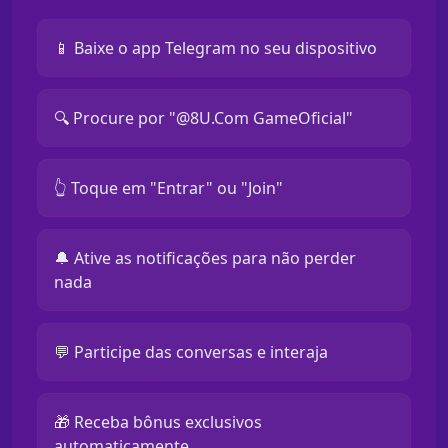
📱 Baixe o app Telegram no seu dispositivo
🔍 Procure por "@8U.Com GameOficial"
👆 Toque em "Entrar" ou "Join"
🔔 Ative as notificações para não perder
nada
💬 Participe das conversas e interaja
🎁 Receba bônus exclusivos
automaticamente