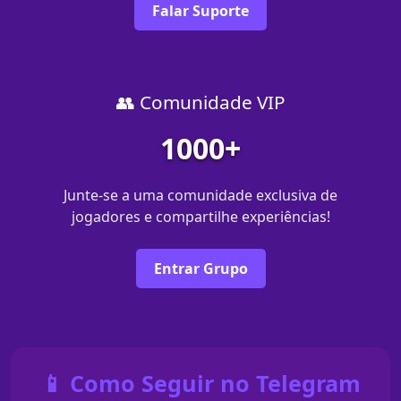
Falar Suporte
👥 Comunidade VIP
1000+
Junte-se a uma comunidade exclusiva de
jogadores e compartilhe experiências!
Entrar Grupo
📱 Como Seguir no Telegram