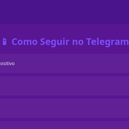
📱 Como Seguir no Telegram
ositivo