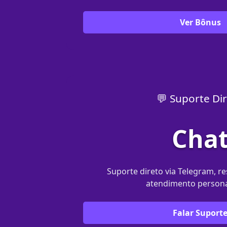
Ver Bônus
💬 Suporte Di
Cha
Suporte direto via Telegram, r
atendimento persona
Falar Suport