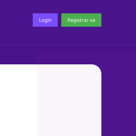
Login
Registrar-se