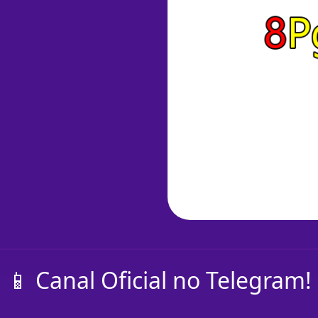
📱 Canal Oficial no Telegram!