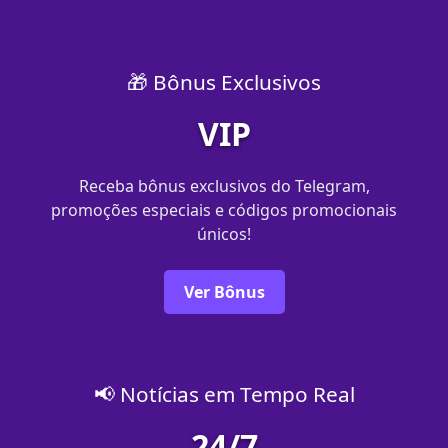
🎁 Bônus Exclusivos
VIP
Receba bônus exclusivos do Telegram,
promoções especiais e códigos promocionais
únicos!
Ver Bônus
📢 Notícias em Tempo Real
24/7