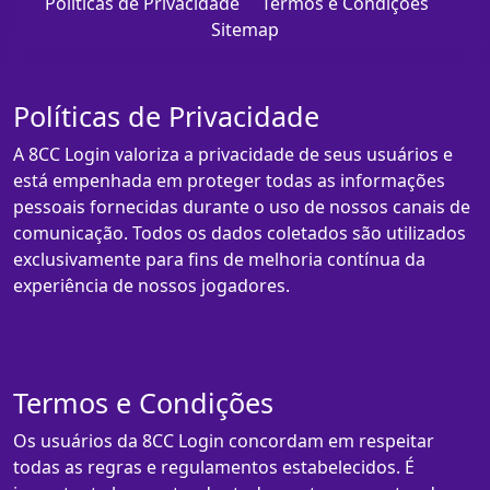
Políticas de Privacidade
Termos e Condições
Sitemap
Políticas de Privacidade
A 8CC Login valoriza a privacidade de seus usuários e
está empenhada em proteger todas as informações
pessoais fornecidas durante o uso de nossos canais de
comunicação. Todos os dados coletados são utilizados
exclusivamente para fins de melhoria contínua da
experiência de nossos jogadores.
Termos e Condições
Os usuários da 8CC Login concordam em respeitar
todas as regras e regulamentos estabelecidos. É