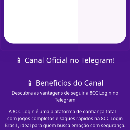
📱 Canal Oficial no Telegram!
📱 Benefícios do Canal
Descubra as vantagens de seguir a 8CC Login no
Telegram
A 8CC Login é uma plataforma de confiança total —
com jogos completos e saques rápidos na 8CC Login
Brasil , ideal para quem busca emoção com segurança.