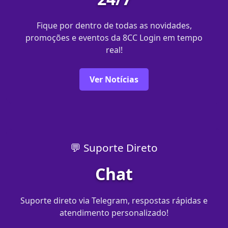
Fique por dentro de todas as novidades,
promoções e eventos da 8CC Login em tempo
real!
Ver Notícias
💬 Suporte Direto
Chat
Suporte direto via Telegram, respostas rápidas e
atendimento personalizado!