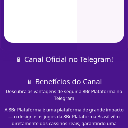
📱 Canal Oficial no Telegram!
📱 Benefícios do Canal
Descubra as vantagens de seguir a 8Br Plataforma no
Telegram
A 8Br Plataforma é uma plataforma de grande impacto
— o design e os jogos da 8Br Plataforma Brasil vêm
diretamente dos cassinos reais, garantindo uma