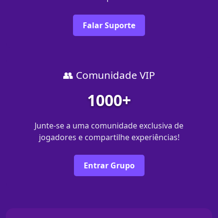
Falar Suporte
👥 Comunidade VIP
1000+
Junte-se a uma comunidade exclusiva de
jogadores e compartilhe experiências!
Entrar Grupo