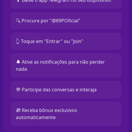
📱 Baixe o app Telegram no seu dispositivo
🔍 Procure por "@89POficial"
👆 Toque em "Entrar" ou "Join"
🔔 Ative as notificações para não perder
nada
💬 Participe das conversas e interaja
🎁 Receba bônus exclusivos
automaticamente