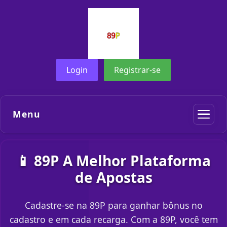
Login
Registrar-se
Menu
📱 89P A Melhor Plataforma
de Apostas
Cadastre-se na 89P para ganhar bônus no
cadastro e em cada recarga. Com a 89P, você tem