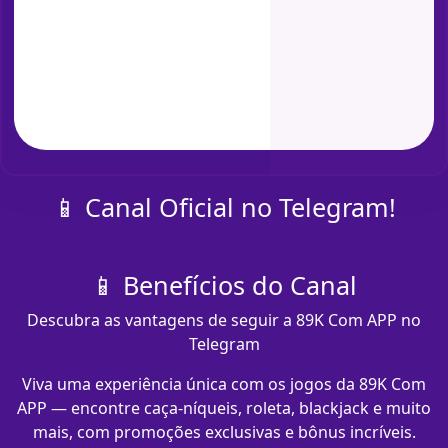
📱 Canal Oficial no Telegram!
📱 Benefícios do Canal
Descubra as vantagens de seguir a 89K Com APP no
Telegram
Viva uma experiência única com os jogos da 89K Com
APP — encontre caça-níqueis, roleta, blackjack e muito
mais, com promoções exclusivas e bônus incríveis.