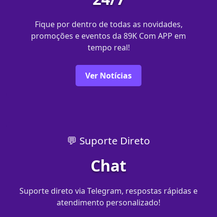
Fique por dentro de todas as novidades,
promoções e eventos da 89K Com APP em
tempo real!
Ver Notícias
💬 Suporte Direto
Chat
Suporte direto via Telegram, respostas rápidas e
atendimento personalizado!