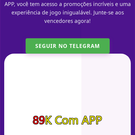
APP, você tem acesso a promoções incríveis e uma
experiência de jogo inigualável. Junte-se aos
vencedores agora!
SEGUIR NO TELEGRAM