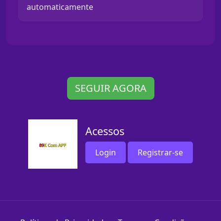
automaticamente
SEGUIR AGORA
Acessos
Login
Registrar-se