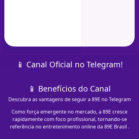
📱 Canal Oficial no Telegram!
📱 Benefícios do Canal
Descubra as vantagens de seguir a 89E no Telegram
Como força emergente no mercado, a 89E cresce
rapidamente com foco profissional, tornando-se
referência no entretenimento online da 89E Brasil .