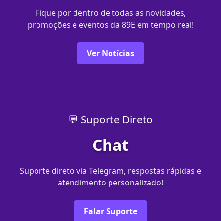
Fique por dentro de todas as novidades,
promoções e eventos da 89E em tempo real!
Ver Notícias
💬 Suporte Direto
Chat
Suporte direto via Telegram, respostas rápidas e
atendimento personalizado!
Falar Suporte