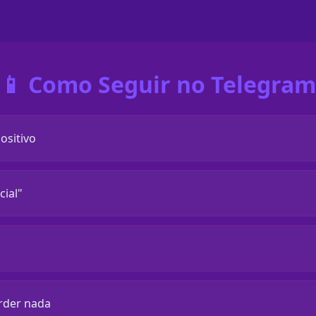
📱 Como Seguir no Telegram
ositivo
ial"
erder nada