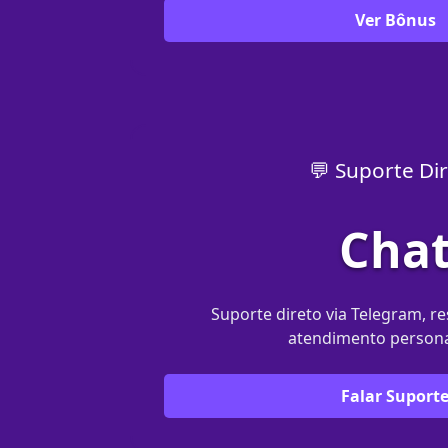
Ver Bônus
💬 Suporte Di
Cha
Suporte direto via Telegram, r
atendimento persona
Falar Suport