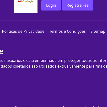
Login
Registrar-se
Políticas de Privacidade
Termos e Condições
Sitemap
de
seus usuários e está empenhada em proteger todas as info
dados coletados são utilizados exclusivamente para fins d