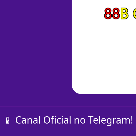
📱 Canal Oficial no Telegram!