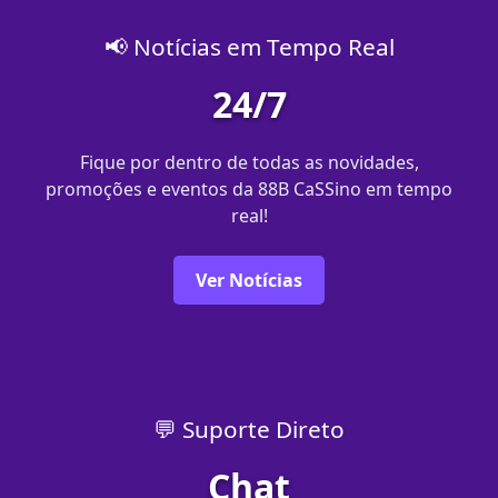
📢 Notícias em Tempo Real
24/7
Fique por dentro de todas as novidades,
promoções e eventos da 88B CaSSino em tempo
real!
Ver Notícias
💬 Suporte Direto
Chat