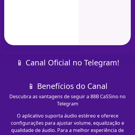
📱 Canal Oficial no Telegram!
📱 Benefícios do Canal
Descubra as vantagens de seguir a 88B CaSSino no
Telegram
O aplicativo suporta áudio estéreo e oferece
configurações para ajustar volume, equalização e
qualidade de áudio. Para a melhor experiência de