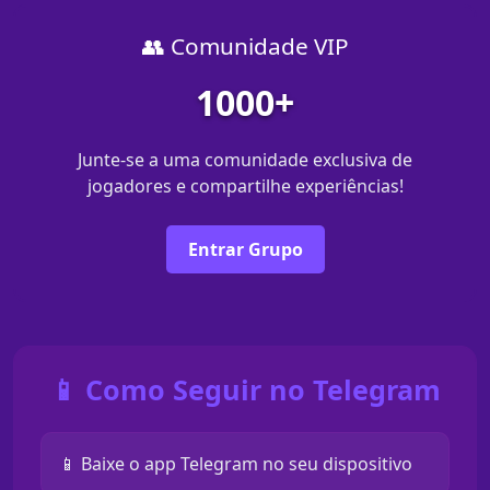
👥 Comunidade VIP
1000+
Junte-se a uma comunidade exclusiva de
jogadores e compartilhe experiências!
Entrar Grupo
📱 Como Seguir no Telegram
📱 Baixe o app Telegram no seu dispositivo