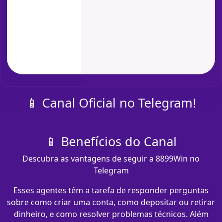
📱 Canal Oficial no Telegram!
📱 Benefícios do Canal
Descubra as vantagens de seguir a 8899Win no
Telegram
Esses agentes têm a tarefa de responder perguntas
sobre como criar uma conta, como depositar ou retirar
dinheiro, e como resolver problemas técnicos. Além