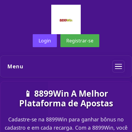
Login
Registrar-se
Menu
📱 8899Win A Melhor
Plataforma de Apostas
Cadastre-se na 8899Win para ganhar bônus no
cadastro e em cada recarga. Com a 8899Win, você