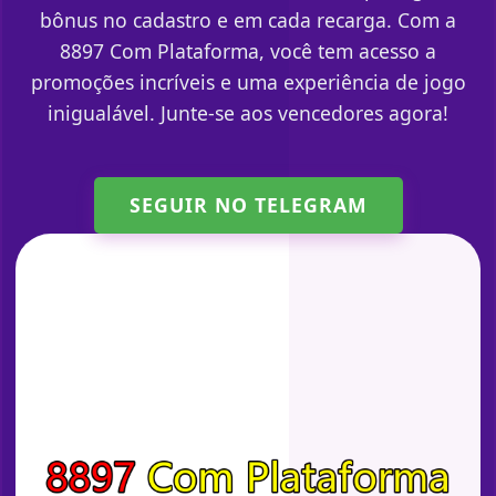
bônus no cadastro e em cada recarga. Com a
8897 Com Plataforma, você tem acesso a
promoções incríveis e uma experiência de jogo
inigualável. Junte-se aos vencedores agora!
SEGUIR NO TELEGRAM