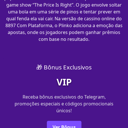
game show “The Price Is Right”. O jogo envolve soltar
uma bola em uma série de pinos e tentar prever em
qual fenda ela vai cair. Na versão de cassino online do
8897 Com Plataforma, o Plinko adiciona a emoção das
apostas, onde os jogadores podem ganhar prêmios
com base no resultado.
🎁 Bônus Exclusivos
VIP
Receba bônus exclusivos do Telegram,
promoções especiais e códigos promocionais
únicos!
Ver Bônus