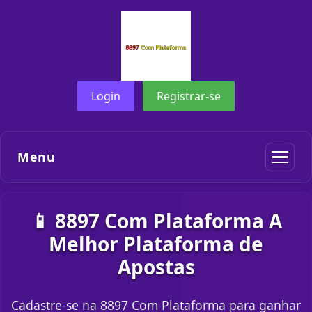
Login
Registrar-se
Menu
📱 8897 Com Plataforma A
Melhor Plataforma de
Apostas
Cadastre-se na 8897 Com Plataforma para ganhar