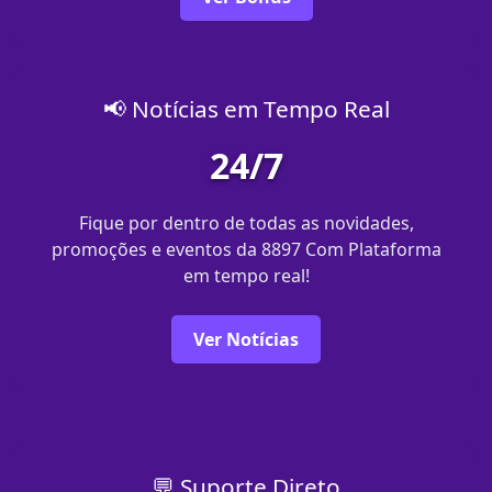
📢 Notícias em Tempo Real
24/7
Fique por dentro de todas as novidades,
promoções e eventos da 8897 Com Plataforma
em tempo real!
Ver Notícias
💬 Suporte Direto