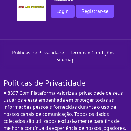
Login
Registrar-se
Políticas de Privacidade
Termos e Condições
Sitemap
Políticas de Privacidade
A 8897 Com Plataforma valoriza a privacidade de seus
usuários e está empenhada em proteger todas as
informações pessoais fornecidas durante o uso de
nossos canais de comunicação. Todos os dados
coletados são utilizados exclusivamente para fins de
melhoria contínua da experiência de nossos jogadores.