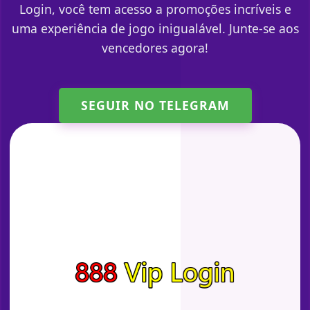
Login, você tem acesso a promoções incríveis e
uma experiência de jogo inigualável. Junte-se aos
vencedores agora!
SEGUIR NO TELEGRAM