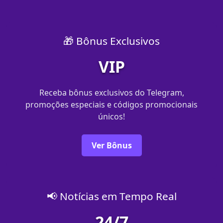
🎁 Bônus Exclusivos
VIP
Receba bônus exclusivos do Telegram,
promoções especiais e códigos promocionais
únicos!
Ver Bônus
📢 Notícias em Tempo Real
24/7