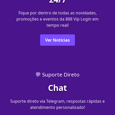
Fique por dentro de todas as novidades,
promoções e eventos da 888 Vip Login em
tempo real!
Ver Notícias
💬 Suporte Direto
Chat
Suporte direto via Telegram, respostas rápidas e
atendimento personalizado!