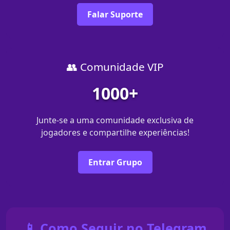
Falar Suporte
👥 Comunidade VIP
1000+
Junte-se a uma comunidade exclusiva de
jogadores e compartilhe experiências!
Entrar Grupo
📱 Como Seguir no Telegram