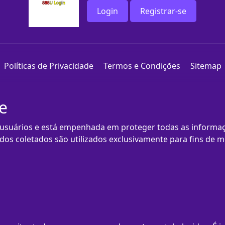
Login
Registrar-se
Políticas de Privacidade
Termos e Condições
Sitemap
de
s usuários e está empenhada em proteger todas as informa
os coletados são utilizados exclusivamente para fins de m