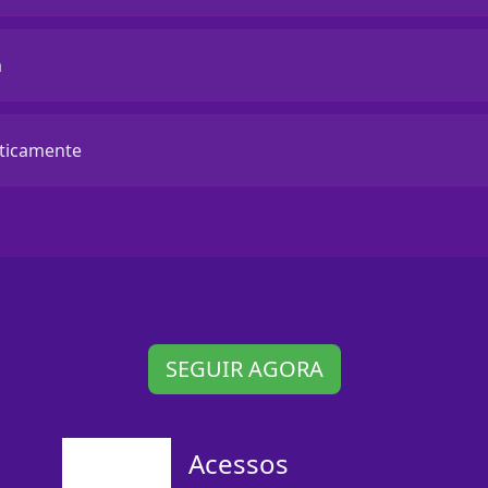
a
aticamente
SEGUIR AGORA
Acessos