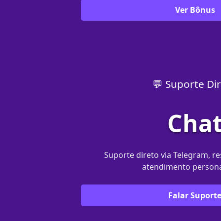
Ver Bônus
💬 Suporte Di
Cha
Suporte direto via Telegram, r
atendimento persona
Falar Suport