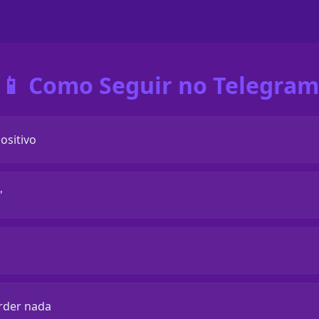
📱 Como Seguir no Telegram
ositivo
"
erder nada