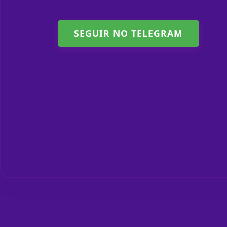
SEGUIR NO TELEGRAM