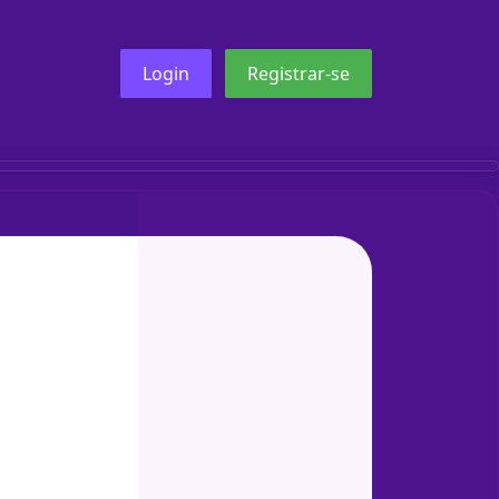
Login
Registrar-se