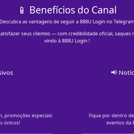
📱 Benefícios do Canal
Descubra as vantagens de seguir a 888U Login no Telegra
tisfazer seus clientes — com credibilidade oficial, saques
vindo à 888U Login !
sivos
📢 Notí
m, promoções especiais
Fique por dentro d
s únicos!
eventos da 