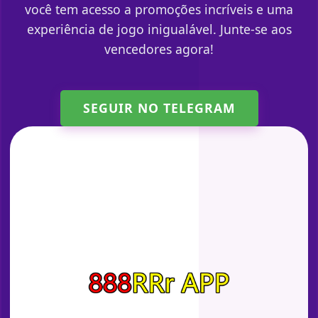
você tem acesso a promoções incríveis e uma
experiência de jogo inigualável. Junte-se aos
vencedores agora!
SEGUIR NO TELEGRAM