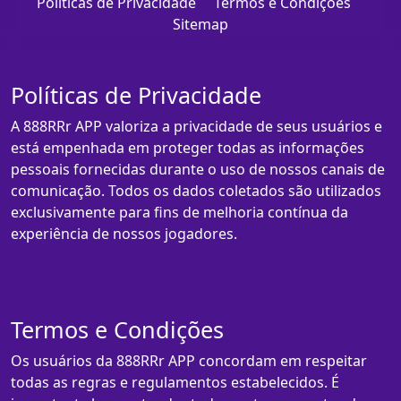
Políticas de Privacidade
Termos e Condições
Sitemap
Políticas de Privacidade
A 888RRr APP valoriza a privacidade de seus usuários e
está empenhada em proteger todas as informações
pessoais fornecidas durante o uso de nossos canais de
comunicação. Todos os dados coletados são utilizados
exclusivamente para fins de melhoria contínua da
experiência de nossos jogadores.
Termos e Condições
Os usuários da 888RRr APP concordam em respeitar
todas as regras e regulamentos estabelecidos. É