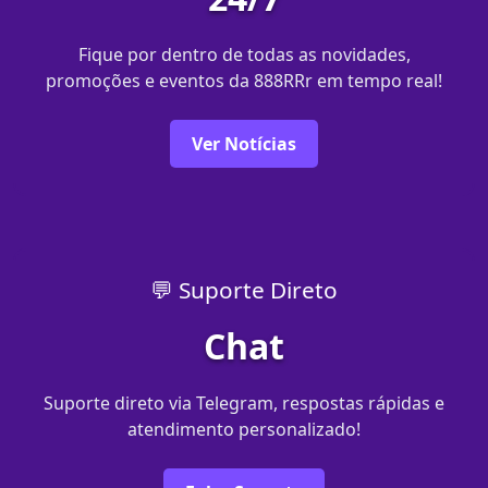
Fique por dentro de todas as novidades,
promoções e eventos da 888RRr em tempo real!
Ver Notícias
💬 Suporte Direto
Chat
Suporte direto via Telegram, respostas rápidas e
atendimento personalizado!