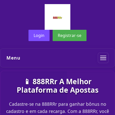
Login
Registrar-se
Menu
📱 888RRr A Melhor
Plataforma de Apostas
Cadastre-se na 888RRr para ganhar bônus no
cadastro e em cada recarga. Com a 888RRr, você