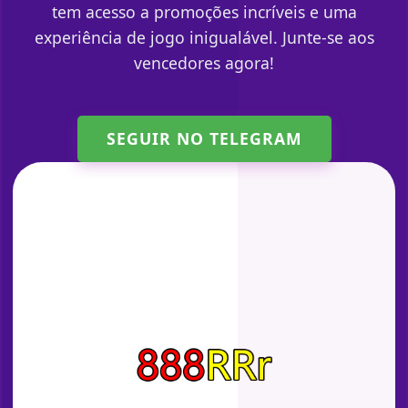
tem acesso a promoções incríveis e uma
experiência de jogo inigualável. Junte-se aos
vencedores agora!
SEGUIR NO TELEGRAM