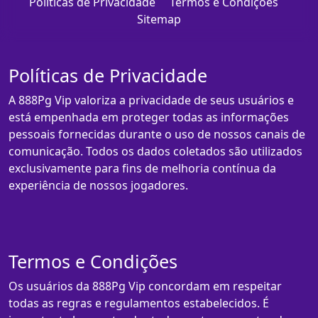
Políticas de Privacidade
Termos e Condições
Sitemap
Políticas de Privacidade
A 888Pg Vip valoriza a privacidade de seus usuários e
está empenhada em proteger todas as informações
pessoais fornecidas durante o uso de nossos canais de
comunicação. Todos os dados coletados são utilizados
exclusivamente para fins de melhoria contínua da
experiência de nossos jogadores.
Termos e Condições
Os usuários da 888Pg Vip concordam em respeitar
todas as regras e regulamentos estabelecidos. É