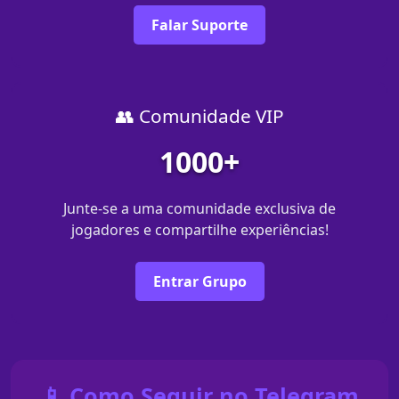
Falar Suporte
👥 Comunidade VIP
1000+
Junte-se a uma comunidade exclusiva de
jogadores e compartilhe experiências!
Entrar Grupo
📱 Como Seguir no Telegram