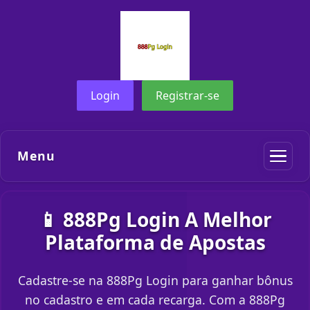
Login
Registrar-se
Menu
📱 888Pg Login A Melhor
Plataforma de Apostas
Cadastre-se na 888Pg Login para ganhar bônus
no cadastro e em cada recarga. Com a 888Pg