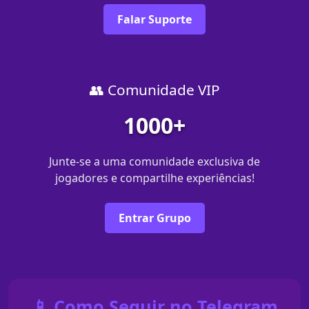
Falar Suporte
👥 Comunidade VIP
1000+
Junte-se a uma comunidade exclusiva de
jogadores e compartilhe experiências!
Entrar Grupo
📱 Como Seguir no Telegram