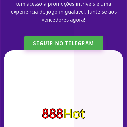
tem acesso a promoções incríveis e uma
experiência de jogo inigualável. Junte-se aos
vencedores agora!
SEGUIR NO TELEGRAM