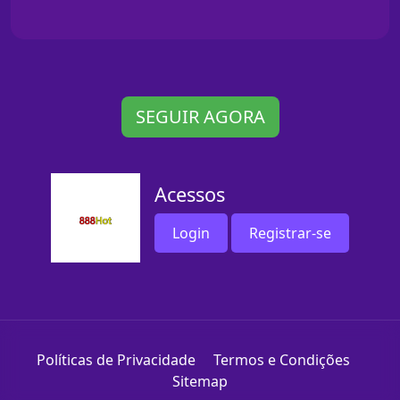
SEGUIR AGORA
Acessos
Login
Registrar-se
Políticas de Privacidade
Termos e Condições
Sitemap