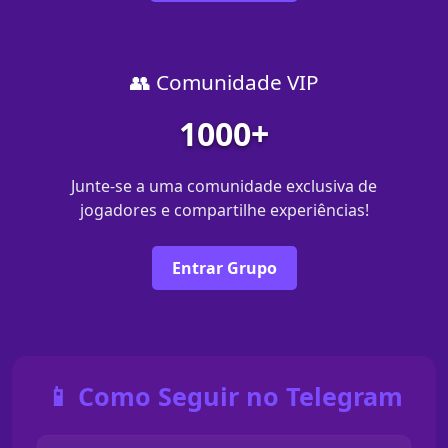
👥 Comunidade VIP
1000+
Junte-se a uma comunidade exclusiva de
jogadores e compartilhe experiências!
Entrar Grupo
📱 Como Seguir no Telegram