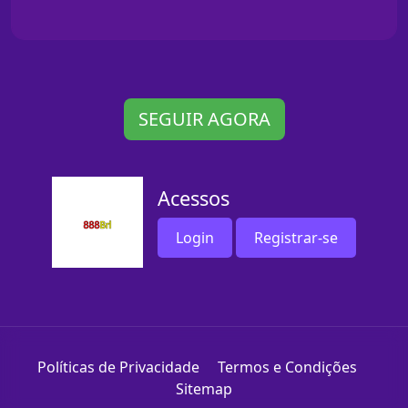
SEGUIR AGORA
Acessos
Login
Registrar-se
Políticas de Privacidade
Termos e Condições
Sitemap