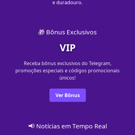
e duradouro.
🎁 Bônus Exclusivos
VIP
Receba bônus exclusivos do Telegram,
promoções especiais e códigos promocionais
únicos!
Ver Bônus
📢 Notícias em Tempo Real