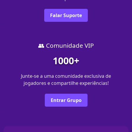
Falar Suporte
👥 Comunidade VIP
1000+
Junte-se a uma comunidade exclusiva de
jogadores e compartilhe experiências!
Entrar Grupo