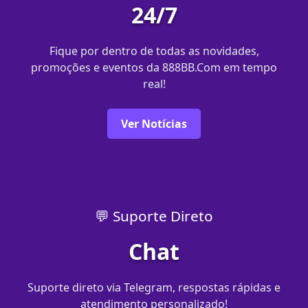
24/7
Fique por dentro de todas as novidades,
promoções e eventos da 888BB.Com em tempo
real!
Ver Notícias
💬 Suporte Direto
Chat
Suporte direto via Telegram, respostas rápidas e
atendimento personalizado!