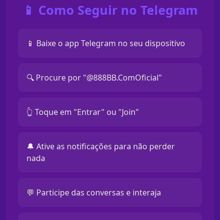
📱 Como Seguir no Telegram
📱 Baixe o app Telegram no seu dispositivo
🔍 Procure por "@888BB.ComOficial"
👆 Toque em "Entrar" ou "Join"
🔔 Ative as notificações para não perder
nada
💬 Participe das conversas e interaja