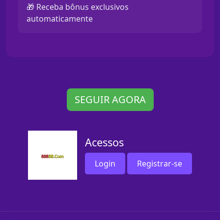
🎁 Receba bônus exclusivos
automaticamente
SEGUIR AGORA
Acessos
Login
Registrar-se