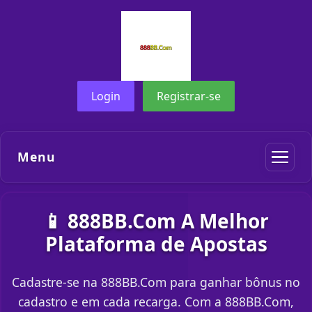
Login
Registrar-se
Menu
📱 888BB.Com A Melhor
Plataforma de Apostas
Cadastre-se na 888BB.Com para ganhar bônus no
cadastro e em cada recarga. Com a 888BB.Com,