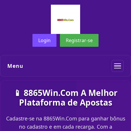
Login
Registrar-se
Menu
📱 8865Win.Com A Melhor
Plataforma de Apostas
Cadastre-se na 8865Win.Com para ganhar bônus
no cadastro e em cada recarga. Com a