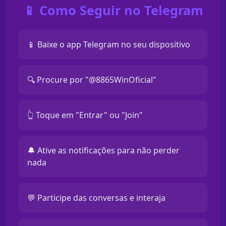
📱 Como Seguir no Telegram
📱 Baixe o app Telegram no seu dispositivo
🔍 Procure por "@8865WinOficial"
👆 Toque em "Entrar" ou "Join"
🔔 Ative as notificações para não perder
nada
💬 Participe das conversas e interaja