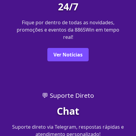
24/7
Fique por dentro de todas as novidades,
promoções e eventos da 8865Win em tempo
real!
Ver Notícias
💬 Suporte Direto
Chat
Suporte direto via Telegram, respostas rápidas e
atendimento personalizado!