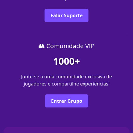
Falar Suporte
👥 Comunidade VIP
1000+
Junte-se a uma comunidade exclusiva de
jogadores e compartilhe experiências!
Entrar Grupo