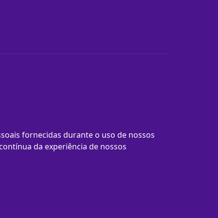
ssoais fornecidas durante o uso de nossos
 contínua da experiência de nossos