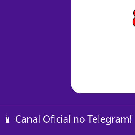
📱 Canal Oficial no Telegram!