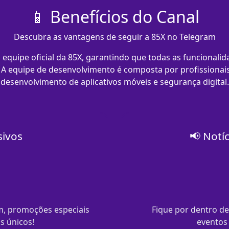
📱 Benefícios do Canal
Descubra as vantagens de seguir a 85X no Telegram
 equipe oficial da 85X, garantindo que todas as funciona
 A equipe de desenvolvimento é composta por profission
desenvolvimento de aplicativos móveis e segurança digital.
sivos
📢 Notí
m, promoções especiais
Fique por dentro d
s únicos!
eventos