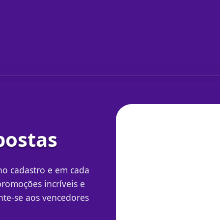
postas
no cadastro e em cada
promoções incríveis e
unte-se aos vencedores