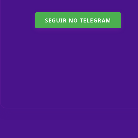
SEGUIR NO TELEGRAM