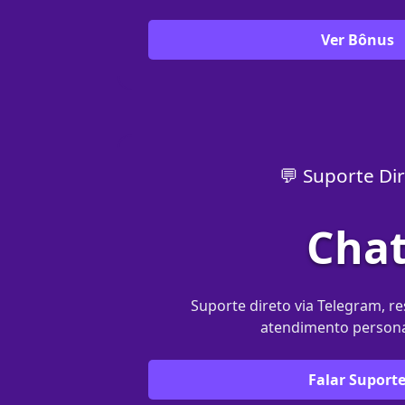
Ver Bônus
💬 Suporte Di
Cha
Suporte direto via Telegram, r
atendimento persona
Falar Suport