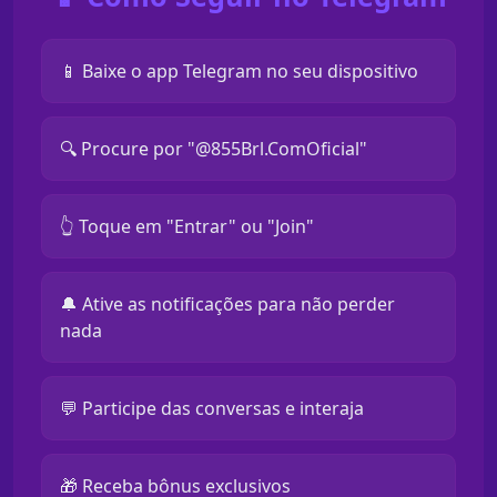
📱 Baixe o app Telegram no seu dispositivo
🔍 Procure por "@855Brl.ComOficial"
👆 Toque em "Entrar" ou "Join"
🔔 Ative as notificações para não perder
nada
💬 Participe das conversas e interaja
🎁 Receba bônus exclusivos