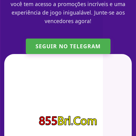
você tem acesso a promoções incríveis e uma
experiência de jogo inigualável. Junte-se aos
vencedores agora!
SEGUIR NO TELEGRAM