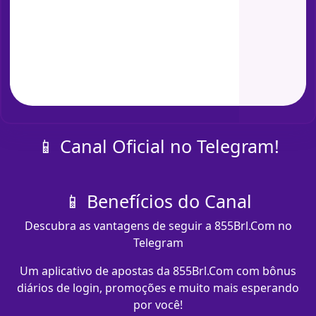
📱 Canal Oficial no Telegram!
📱 Benefícios do Canal
Descubra as vantagens de seguir a 855Brl.Com no
Telegram
Um aplicativo de apostas da 855Brl.Com com bônus
diários de login, promoções e muito mais esperando
por você!