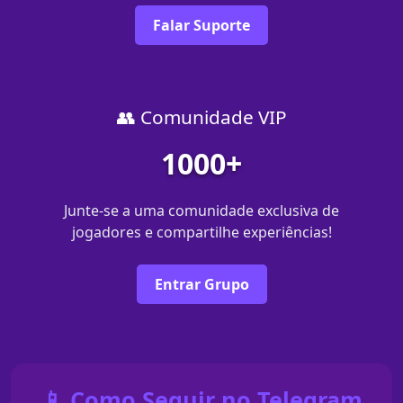
Falar Suporte
👥 Comunidade VIP
1000+
Junte-se a uma comunidade exclusiva de
jogadores e compartilhe experiências!
Entrar Grupo
📱 Como Seguir no Telegram