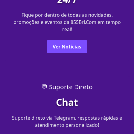
Fique por dentro de todas as novidades,
promoções e eventos da 855Brl.Com em tempo
real!
Ver Notícias
💬 Suporte Direto
Chat
Suporte direto via Telegram, respostas rápidas e
atendimento personalizado!