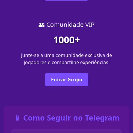
👥 Comunidade VIP
1000+
Junte-se a uma comunidade exclusiva de
jogadores e compartilhe experiências!
Entrar Grupo
📱 Como Seguir no Telegram