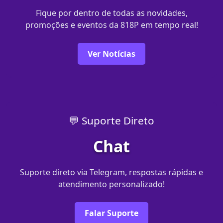
Fique por dentro de todas as novidades,
promoções e eventos da 818P em tempo real!
Ver Notícias
💬 Suporte Direto
Chat
Suporte direto via Telegram, respostas rápidas e
atendimento personalizado!
Falar Suporte