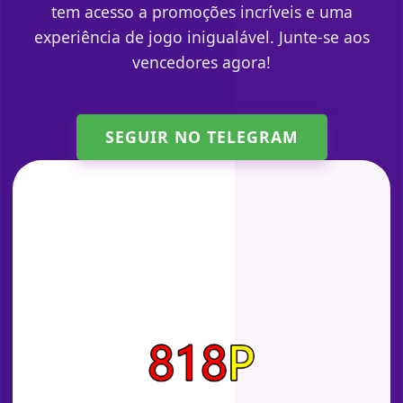
tem acesso a promoções incríveis e uma
experiência de jogo inigualável. Junte-se aos
vencedores agora!
SEGUIR NO TELEGRAM