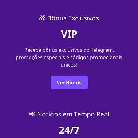
🎁 Bônus Exclusivos
VIP
Receba bônus exclusivos do Telegram,
promoções especiais e códigos promocionais
únicos!
Ver Bônus
📢 Notícias em Tempo Real
24/7