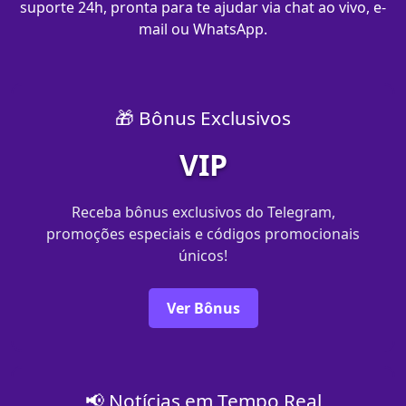
suporte 24h, pronta para te ajudar via chat ao vivo, e-
mail ou WhatsApp.
🎁 Bônus Exclusivos
VIP
Receba bônus exclusivos do Telegram,
promoções especiais e códigos promocionais
únicos!
Ver Bônus
📢 Notícias em Tempo Real