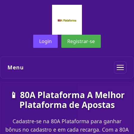
Login
Registrar-se
Menu
📱 80A Plataforma A Melhor
Plataforma de Apostas
Cadastre-se na 80A Plataforma para ganhar
bônus no cadastro e em cada recarga. Com a 80A