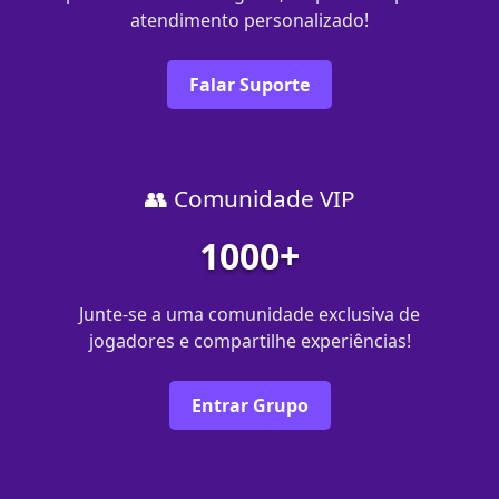
atendimento personalizado!
Falar Suporte
👥 Comunidade VIP
1000+
Junte-se a uma comunidade exclusiva de
jogadores e compartilhe experiências!
Entrar Grupo