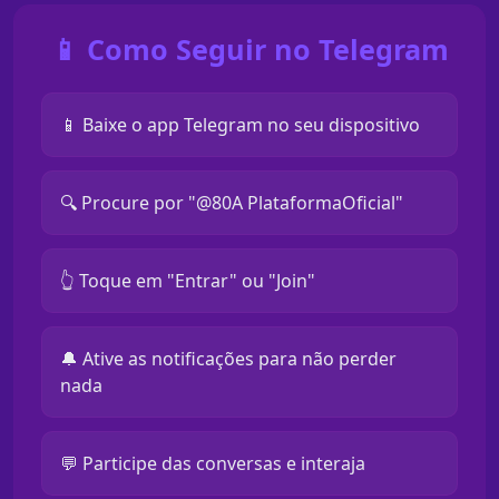
📱 Como Seguir no Telegram
📱 Baixe o app Telegram no seu dispositivo
🔍 Procure por "@80A PlataformaOficial"
👆 Toque em "Entrar" ou "Join"
🔔 Ative as notificações para não perder
nada
💬 Participe das conversas e interaja