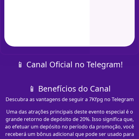
📱 Canal Oficial no Telegram!
📱 Benefícios do Canal
Descubra as vantagens de seguir a 7Kfpg no Telegram
Uma das atrações principais deste evento especial é o
grande retorno de depósito de 20%. Isso significa que,
ao efetuar um depósito no período da promoção, você
receberá um bônus adicional que pode ser usado para