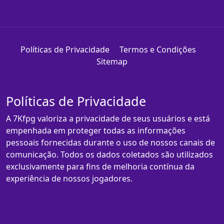
Políticas de Privacidade
Termos e Condições
Sitemap
Políticas de Privacidade
A 7Kfpg valoriza a privacidade de seus usuários e está
empenhada em proteger todas as informações
pessoais fornecidas durante o uso de nossos canais de
comunicação. Todos os dados coletados são utilizados
exclusivamente para fins de melhoria contínua da
experiência de nossos jogadores.