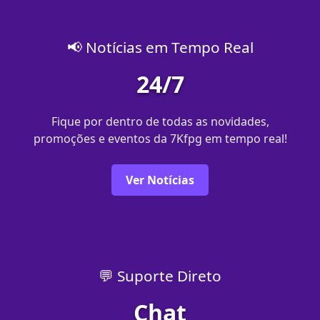
📢 Notícias em Tempo Real
24/7
Fique por dentro de todas as novidades,
promoções e eventos da 7Kfpg em tempo real!
Ver Notícias
💬 Suporte Direto
Chat