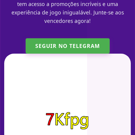
tem acesso a promoções incríveis e uma
experiência de jogo inigualável. Junte-se aos
vencedores agora!
SEGUIR NO TELEGRAM