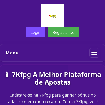
Login
Registrar-se
Menu
📱 7Kfpg A Melhor Plataforma
de Apostas
Cadastre-se na 7Kfpg para ganhar bônus no
cadastro e em cada recarga. Com a 7Kfpg, você