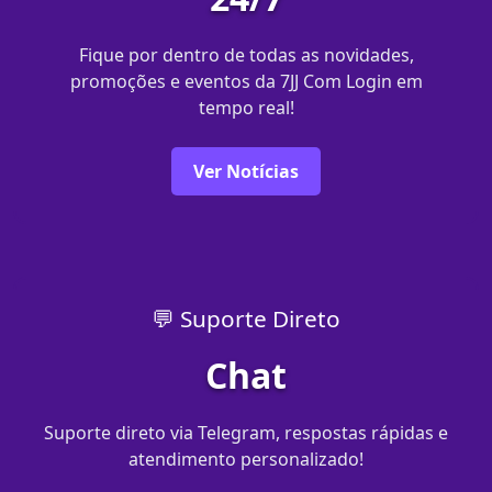
Fique por dentro de todas as novidades,
promoções e eventos da 7JJ Com Login em
tempo real!
Ver Notícias
💬 Suporte Direto
Chat
Suporte direto via Telegram, respostas rápidas e
atendimento personalizado!