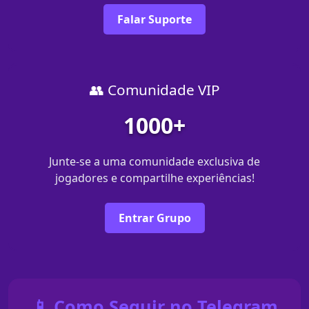
Falar Suporte
👥 Comunidade VIP
1000+
Junte-se a uma comunidade exclusiva de
jogadores e compartilhe experiências!
Entrar Grupo
📱 Como Seguir no Telegram