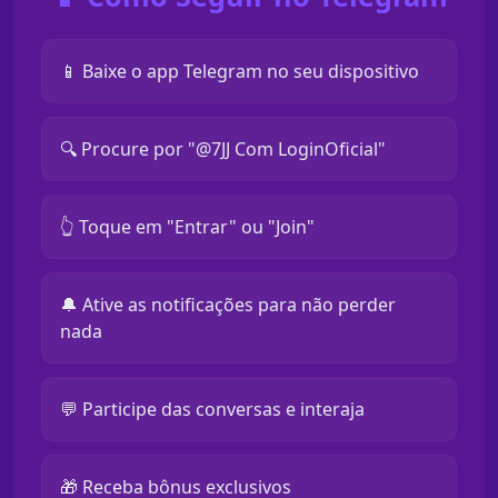
📱 Baixe o app Telegram no seu dispositivo
🔍 Procure por "@7JJ Com LoginOficial"
👆 Toque em "Entrar" ou "Join"
🔔 Ative as notificações para não perder
nada
💬 Participe das conversas e interaja
🎁 Receba bônus exclusivos