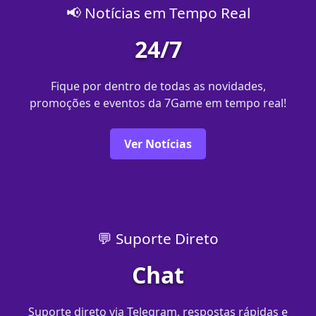
📢 Notícias em Tempo Real
24/7
Fique por dentro de todas as novidades,
promoções e eventos da 7Game em tempo real!
Ver Notícias
💬 Suporte Direto
Chat
Suporte direto via Telegram, respostas rápidas e