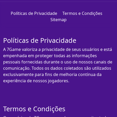
Políticas de Privacidade
Termos e Condições
Sitemap
Políticas de Privacidade
A 7Game valoriza a privacidade de seus usuários e está
empenhada em proteger todas as informações
pessoais fornecidas durante o uso de nossos canais de
comunicação. Todos os dados coletados são utilizados
exclusivamente para fins de melhoria contínua da
experiência de nossos jogadores.
Termos e Condições