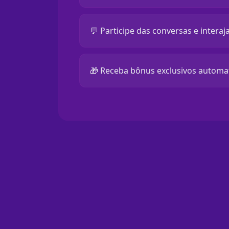
💬 Participe das conversas e interaj
🎁 Receba bônus exclusivos autom