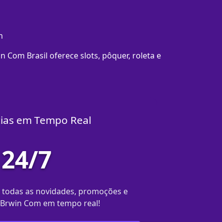
m
Com Brasil oferece slots, pôquer, roleta e
cias em Tempo Real
24/7
e todas as novidades, promoções e
7Brwin Com em tempo real!