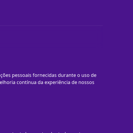
ções pessoais fornecidas durante o uso de
elhoria contínua da experiência de nossos