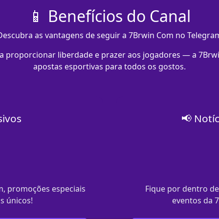
📱 Benefícios do Canal
Descubra as vantagens de seguir a 7Brwin Com no Telegra
proporcionar liberdade e prazer aos jogadores — a 7Brwin 
apostas esportivas para todos os gostos.
sivos
📢 Notí
m, promoções especiais
Fique por dentro d
s únicos!
eventos da 