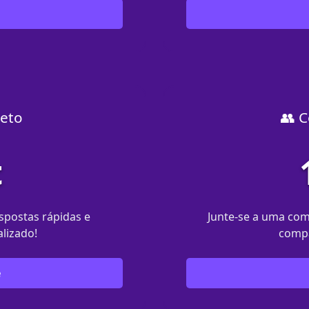
reto
👥 
t
espostas rápidas e
Junte-se a uma com
lizado!
compa
e