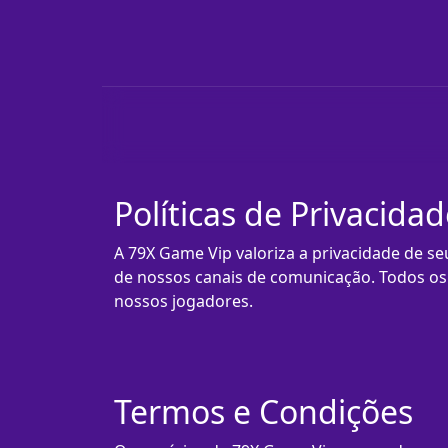
Políticas de Privacida
A 79X Game Vip valoriza a privacidade de s
de nossos canais de comunicação. Todos os 
nossos jogadores.
Termos e Condições