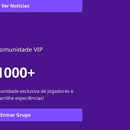
Ver Notícias
Comunidade VIP
1000+
unidade exclusiva de jogadores e
rtilhe experiências!
Entrar Grupo