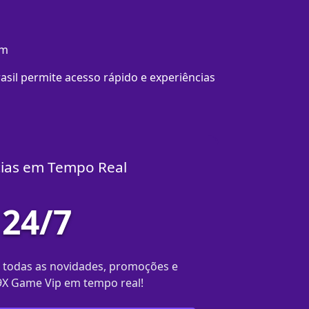
am
sil permite acesso rápido e experiências
cias em Tempo Real
24/7
e todas as novidades, promoções e
9X Game Vip em tempo real!