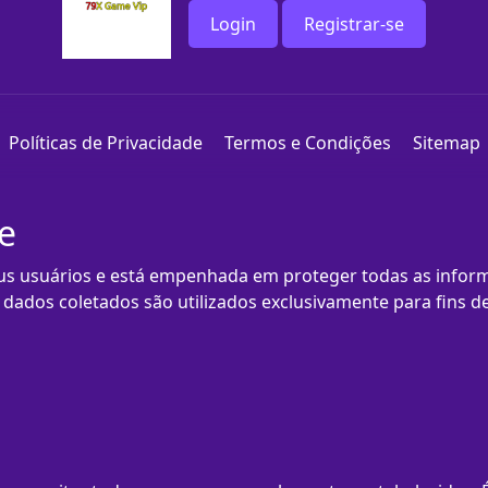
Login
Registrar-se
Políticas de Privacidade
Termos e Condições
Sitemap
de
eus usuários e está empenhada em proteger todas as infor
dados coletados são utilizados exclusivamente para fins d