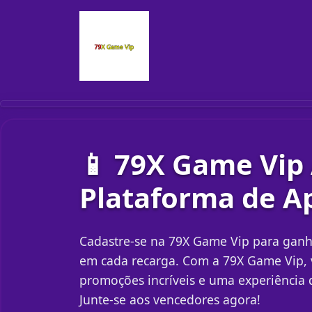
📱 79X Game Vip
Plataforma de A
Cadastre-se na 79X Game Vip para ganh
em cada recarga. Com a 79X Game Vip, 
promoções incríveis e uma experiência d
Junte-se aos vencedores agora!