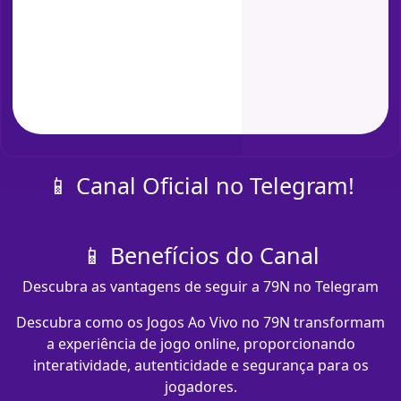
📱 Canal Oficial no Telegram!
📱 Benefícios do Canal
Descubra as vantagens de seguir a 79N no Telegram
Descubra como os Jogos Ao Vivo no 79N transformam
a experiência de jogo online, proporcionando
interatividade, autenticidade e segurança para os
jogadores.