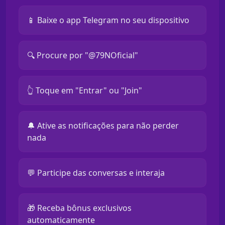
📱 Baixe o app Telegram no seu dispositivo
🔍 Procure por "@79NOficial"
👆 Toque em "Entrar" ou "Join"
🔔 Ative as notificações para não perder
nada
💬 Participe das conversas e interaja
🎁 Receba bônus exclusivos
automaticamente