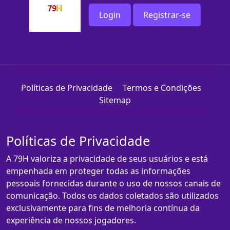
Login
Registrar-se
Políticas de Privacidade
Termos e Condições
Sitemap
Políticas de Privacidade
A 79H valoriza a privacidade de seus usuários e está
empenhada em proteger todas as informações
pessoais fornecidas durante o uso de nossos canais de
comunicação. Todos os dados coletados são utilizados
exclusivamente para fins de melhoria contínua da
experiência de nossos jogadores.