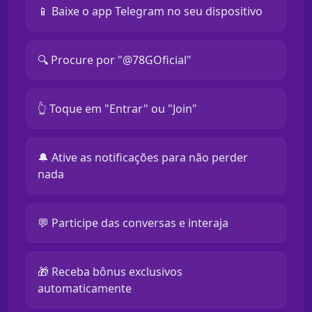
📱 Baixe o app Telegram no seu dispositivo
🔍 Procure por "@78GOficial"
👆 Toque em "Entrar" ou "Join"
🔔 Ative as notificações para não perder
nada
💬 Participe das conversas e interaja
🎁 Receba bônus exclusivos
automaticamente