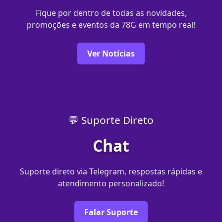
Fique por dentro de todas as novidades,
promoções e eventos da 78G em tempo real!
Ver Notícias
💬 Suporte Direto
Chat
Suporte direto via Telegram, respostas rápidas e
atendimento personalizado!
Falar Suporte