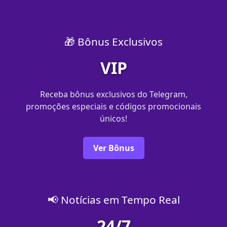
🎁 Bônus Exclusivos
VIP
Receba bônus exclusivos do Telegram,
promoções especiais e códigos promocionais
únicos!
Ver Bônus
📢 Notícias em Tempo Real
24/7