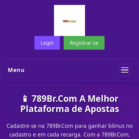
Login
Registrar-se
Menu
📱 789Br.Com A Melhor
Plataforma de Apostas
Cadastre-se na 789Br.Com para ganhar bônus no
cadastro e em cada recarga. Com a 789Br.Com,