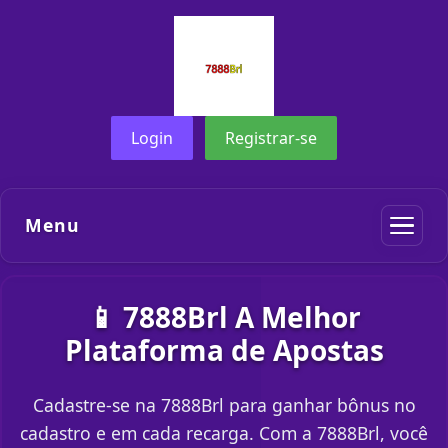
Login
Registrar-se
Menu
📱 7888Brl A Melhor
Plataforma de Apostas
Cadastre-se na 7888Brl para ganhar bônus no
cadastro e em cada recarga. Com a 7888Brl, você