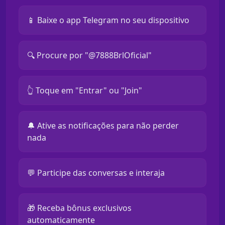
📱 Baixe o app Telegram no seu dispositivo
🔍 Procure por "@7888BrlOficial"
👆 Toque em "Entrar" ou "Join"
🔔 Ative as notificações para não perder
nada
💬 Participe das conversas e interaja
🎁 Receba bônus exclusivos
automaticamente