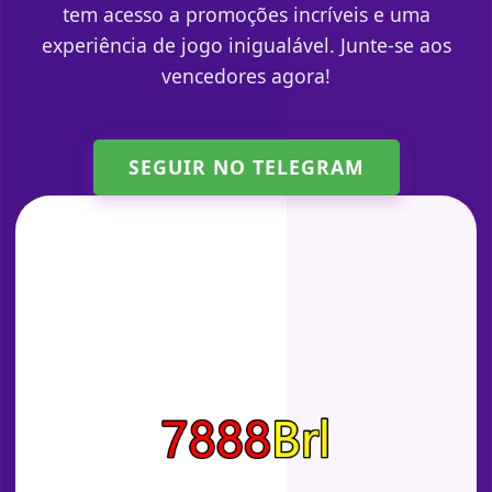
tem acesso a promoções incríveis e uma
experiência de jogo inigualável. Junte-se aos
vencedores agora!
SEGUIR NO TELEGRAM