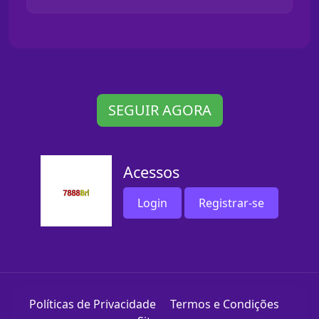
SEGUIR AGORA
Acessos
Login
Registrar-se
Políticas de Privacidade
Termos e Condições