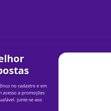
elhor
postas
ônus no cadastro e em
m acesso a promoções
ualável. Junte-se aos