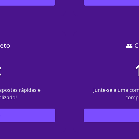
reto
👥 
t
espostas rápidas e
Junte-se a uma com
lizado!
compa
e