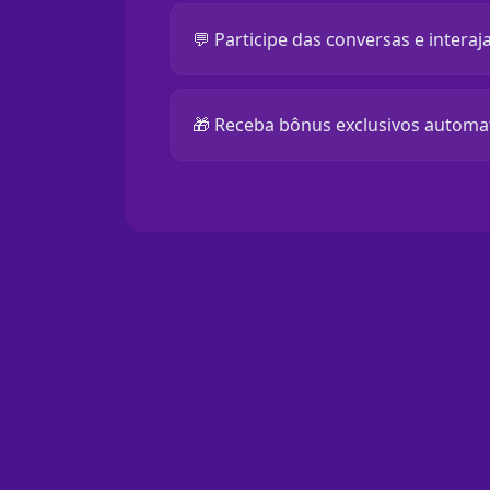
💬 Participe das conversas e interaj
🎁 Receba bônus exclusivos autom