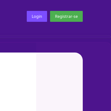
Login
Registrar-se