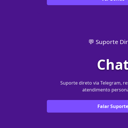
💬 Suporte Di
Cha
Suporte direto via Telegram, r
atendimento persona
Falar Suport