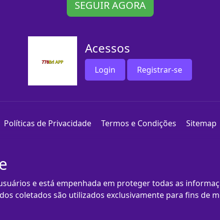
SEGUIR AGORA
Acessos
Login
Registrar-se
Políticas de Privacidade
Termos e Condições
Sitemap
de
s usuários e está empenhada em proteger todas as informaç
os coletados são utilizados exclusivamente para fins de m