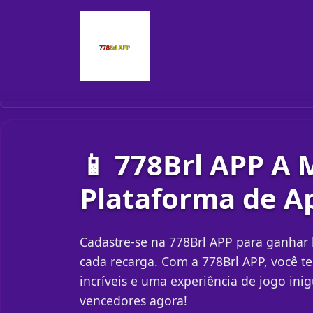
📱 778Brl APP A 
Plataforma de A
Cadastre-se na 778Brl APP para ganhar
cada recarga. Com a 778Brl APP, você 
incríveis e uma experiência de jogo inig
vencedores agora!