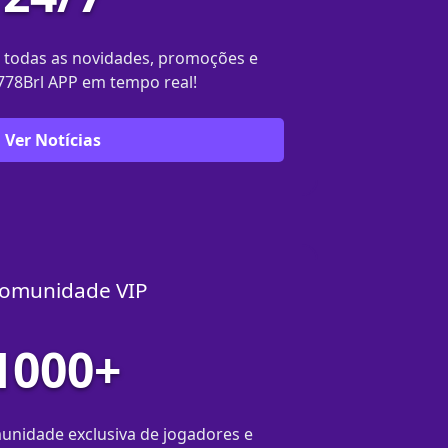
e todas as novidades, promoções e
778Brl APP em tempo real!
Ver Notícias
Comunidade VIP
1000+
unidade exclusiva de jogadores e