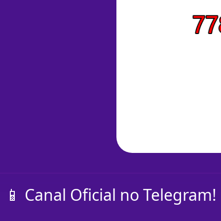
📱 Canal Oficial no Telegram!