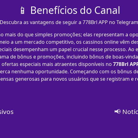
📱 Benefícios do Canal
Descubra as vantagens de seguir a 778Brl APP no Telegra
o mais do que simples promoções; elas representam a opo
eio a um mercado competitivo, os cassinos online vêm de
especiais desempenham um papel crucial nesse processo. Ao 
a de bônus e promoções, incluindo bônus de boas-vindas,
 ofertas especiais mais atraentes disponíveis no
778Brl AP
o perca nenhuma oportunidade. Começando com os bônus de
nsas generosas para novos usuários que se registram e r
sivos
📢 Notí