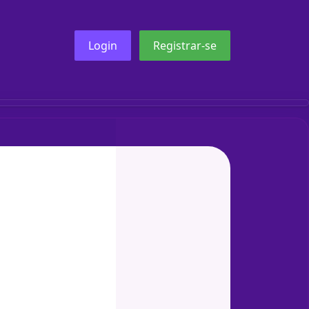
Login
Registrar-se