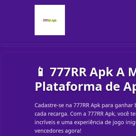
📱 777RR Apk A 
Plataforma de A
Cadastre-se na 777RR Apk para ganhar 
cada recarga. Com a 777RR Apk, você t
incríveis e uma experiência de jogo inig
vencedores agora!