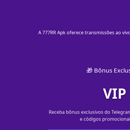
A 777RR Apk oferece transmissões ao vivo
🎁 Bônus Exclu
VIP
Receba bônus exclusivos do Telegra
e códigos promocionai