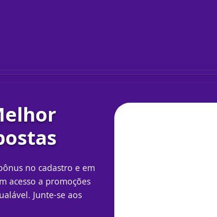
Melhor
postas
bônus no cadastro e em
em acesso a promoções
ualável. Junte-se aos