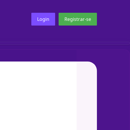
Login
Registrar-se