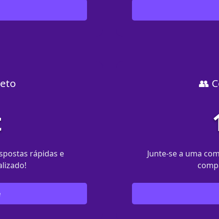
reto
👥 
t
espostas rápidas e
Junte-se a uma com
lizado!
compa
e