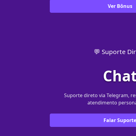
Ver Bônus
💬 Suporte Di
Cha
Suporte direto via Telegram, r
atendimento persona
Falar Suport