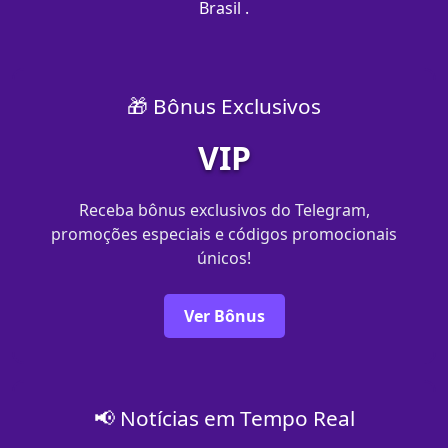
Brasil .
🎁 Bônus Exclusivos
VIP
Receba bônus exclusivos do Telegram,
promoções especiais e códigos promocionais
únicos!
Ver Bônus
📢 Notícias em Tempo Real