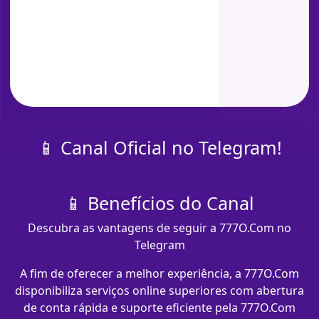
📱 Canal Oficial no Telegram!
📱 Benefícios do Canal
Descubra as vantagens de seguir a 777O.Com no
Telegram
A fim de oferecer a melhor experiência, a 777O.Com
disponibiliza serviços online superiores com abertura
de conta rápida e suporte eficiente pela 777O.Com