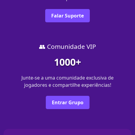
Falar Suporte
👥 Comunidade VIP
1000+
Junte-se a uma comunidade exclusiva de
jogadores e compartilhe experiências!
Entrar Grupo