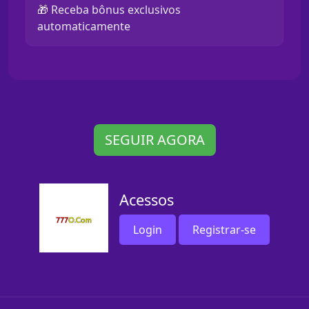
🎁 Receba bônus exclusivos
automaticamente
SEGUIR AGORA
Acessos
Login
Registrar-se