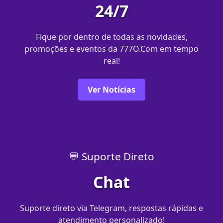
24/7
Fique por dentro de todas as novidades,
promoções e eventos da 777O.Com em tempo
real!
Ver Notícias
💬 Suporte Direto
Chat
Suporte direto via Telegram, respostas rápidas e
atendimento personalizado!