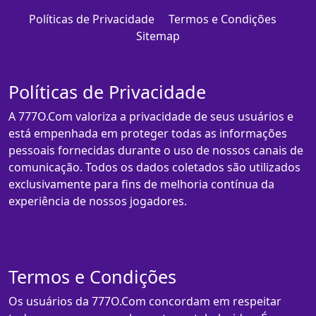
Políticas de Privacidade
Termos e Condições
Sitemap
Políticas de Privacidade
A 777O.Com valoriza a privacidade de seus usuários e
está empenhada em proteger todas as informações
pessoais fornecidas durante o uso de nossos canais de
comunicação. Todos os dados coletados são utilizados
exclusivamente para fins de melhoria contínua da
experiência de nossos jogadores.
Termos e Condições
Os usuários da 777O.Com concordam em respeitar