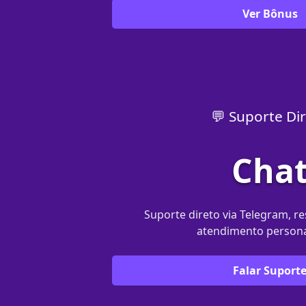
Ver Bônus
💬 Suporte Di
Cha
Suporte direto via Telegram, r
atendimento persona
Falar Suport