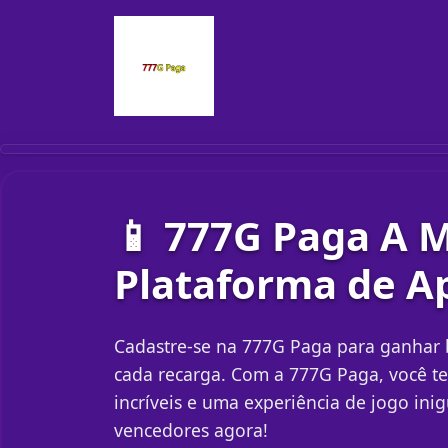
📱 777G Paga A 
Plataforma de A
Cadastre-se na 777G Paga para ganhar 
cada recarga. Com a 777G Paga, você t
incríveis e uma experiência de jogo inig
vencedores agora!