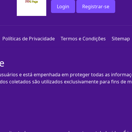
Login
Registrar-se
Políticas de Privacidade
Termos e Condições
Sitemap
de
 usuários e está empenhada em proteger todas as informaç
os coletados são utilizados exclusivamente para fins de m