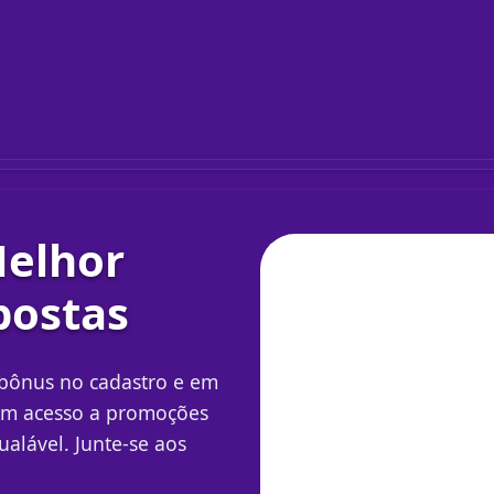
Melhor
postas
bônus no cadastro e em
em acesso a promoções
ualável. Junte-se aos