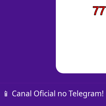
📱 Canal Oficial no Telegram!