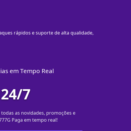
m
ques rápidos e suporte de alta qualidade,
cias em Tempo Real
24/7
e todas as novidades, promoções e
777G Paga em tempo real!