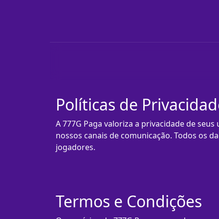
Políticas de Privacida
A 777G Paga valoriza a privacidade de seus
nossos canais de comunicação. Todos os dad
jogadores.
Termos e Condições