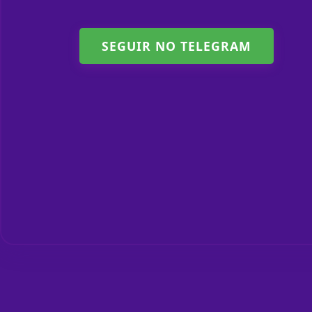
SEGUIR NO TELEGRAM