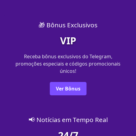
🎁 Bônus Exclusivos
VIP
Receba bônus exclusivos do Telegram,
promoções especiais e códigos promocionais
únicos!
Ver Bônus
📢 Notícias em Tempo Real
24/7