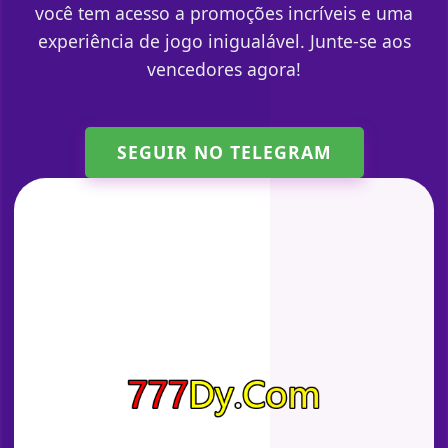
você tem acesso a promoções incríveis e uma
experiência de jogo inigualável. Junte-se aos
vencedores agora!
SEGUIR NO TELEGRAM