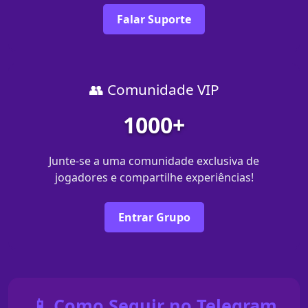
Falar Suporte
👥 Comunidade VIP
1000+
Junte-se a uma comunidade exclusiva de
jogadores e compartilhe experiências!
Entrar Grupo
📱 Como Seguir no Telegram